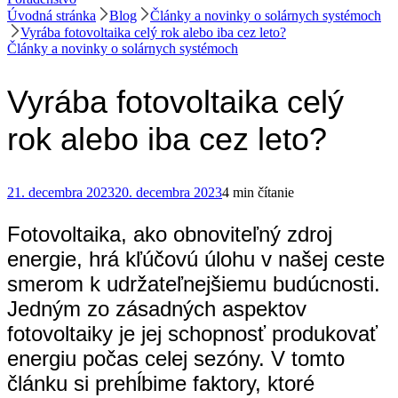
Úvodná stránka
Blog
Články a novinky o solárnych systémoch
Vyrába fotovoltaika celý rok alebo iba cez leto?
Články a novinky o solárnych systémoch
Vyrába fotovoltaika celý
rok alebo iba cez leto?
21. decembra 2023
20. decembra 2023
4 min čítanie
Fotovoltaika, ako obnoviteľný zdroj
energie, hrá kľúčovú úlohu v našej ceste
smerom k udržateľnejšiemu budúcnosti.
Jedným zo zásadných aspektov
fotovoltaiky je jej schopnosť produkovať
energiu počas celej sezóny. V tomto
článku si prehĺbime faktory, ktoré