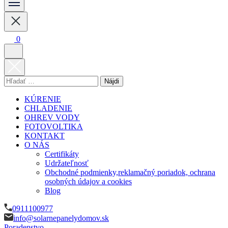
Vykurovanie, chladenie, ohrev vody a fotovoltika
solarnepanelydomov.sk
0
Hľadať:
KÚRENIE
CHLADENIE
OHREV VODY
FOTOVOLTIKA
KONTAKT
O NÁS
Certifikáty
Udržateľnosť
Obchodné podmienky,reklamačný poriadok, ochrana
osobných údajov a cookies
Blog
0911100977
info@solarnepanelydomov.sk
Poradenstvo