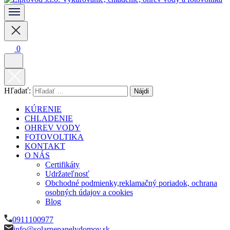
Vykurovanie, chladenie, ohrev vody a fotovoltika
solarnepanelydomov.sk
0
Hľadať:
KÚRENIE
CHLADENIE
OHREV VODY
FOTOVOLTIKA
KONTAKT
O NÁS
Certifikáty
Udržateľnosť
Obchodné podmienky,reklamačný poriadok, ochrana
osobných údajov a cookies
Blog
0911100977
info@solarnepanelydomov.sk