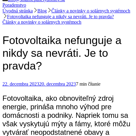
Poradenstvo
Úvodná stránka
Blog
Články a novinky o solárnych systémoch
Fotovoltaika nefunguje a nikdy sa nevráti. Je to pravda?
Články a novinky o solárnych systémoch
Fotovoltaika nefunguje a
nikdy sa nevráti. Je to
pravda?
22. decembra 2023
20. decembra 2023
7 min čítanie
Fotovoltaika, ako obnoviteľný zdroj
energie, prináša mnoho výhod pre
domácnosti a podniky. Napriek tomu sa
však vyskytujú mýty a fámy, ktoré môžu
vytvárať neopodstatnené obavy a