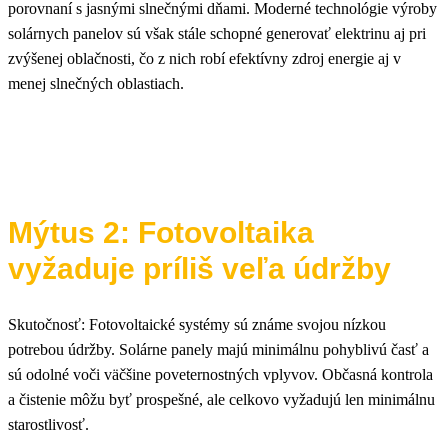
porovnaní s jasnými slnečnými dňami. Moderné technológie výroby
solárnych panelov sú však stále schopné generovať elektrinu aj pri
zvýšenej oblačnosti, čo z nich robí efektívny zdroj energie aj v
menej slnečných oblastiach.
Mýtus 2: Fotovoltaika
vyžaduje príliš veľa údržby
Skutočnosť: Fotovoltaické systémy sú známe svojou nízkou
potrebou údržby. Solárne panely majú minimálnu pohyblivú časť a
sú odolné voči väčšine poveternostných vplyvov. Občasná kontrola
a čistenie môžu byť prospešné, ale celkovo vyžadujú len minimálnu
starostlivosť.