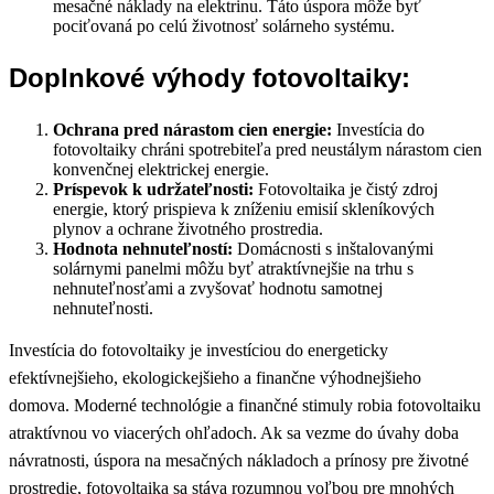
mesačné náklady na elektrinu. Táto úspora môže byť
pociťovaná po celú životnosť solárneho systému.
Doplnkové výhody fotovoltaiky:
Ochrana pred nárastom cien energie:
Investícia do
fotovoltaiky chráni spotrebiteľa pred neustálym nárastom cien
konvenčnej elektrickej energie.
Príspevok k udržateľnosti:
Fotovoltaika je čistý zdroj
energie, ktorý prispieva k zníženiu emisií skleníkových
plynov a ochrane životného prostredia.
Hodnota nehnuteľností:
Domácnosti s inštalovanými
solárnymi panelmi môžu byť atraktívnejšie na trhu s
nehnuteľnosťami a zvyšovať hodnotu samotnej
nehnuteľnosti.
Investícia do fotovoltaiky je investíciou do energeticky
efektívnejšieho, ekologickejšieho a finančne výhodnejšieho
domova. Moderné technológie a finančné stimuly robia fotovoltaiku
atraktívnou vo viacerých ohľadoch. Ak sa vezme do úvahy doba
návratnosti, úspora na mesačných nákladoch a prínosy pre životné
prostredie, fotovoltaika sa stáva rozumnou voľbou pre mnohých