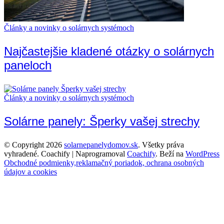
Články a novinky o solárnych systémoch
Najčastejšie kladené otázky o solárnych
paneloch
Články a novinky o solárnych systémoch
Solárne panely: Šperky vašej strechy
© Copyright 2026
solarnepanelydomov.sk
. Všetky práva
vyhradené.
Coachify | Naprogramoval
Coachify
. Beží na
WordPress
Obchodné podmienky,reklamačný poriadok, ochrana osobných
údajov a cookies