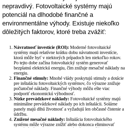
nepravdivý. Fotovoltaické systémy majú
potenciál na dlhodobé finančné a
environmentálne výhody. Existuje niekoľko
dôležitých faktorov, ktoré treba zvážiť:
Návratnosť investície (ROI):
Moderné fotovoltaické
systémy majú relatívne krátku dobu návratnosti investície,
ktorá môže byť v niektorých prípadoch len niekoľko rokov.
Po tejto dobe začína fotovoltaický systém generovať
bezplatnú elektrickú energiu, čím znižuje mesačné náklady na
energiu.
Finančné stimuly:
Mnohé vlády poskytujú stimuly a dotácie
pre inštaláciu fotovoltaických systémov, čo výrazne znižuje
počiatočné náklady. Finančné výhody môžu ešte viac
podporiť ekonomickú výhodnosť.
Nízke prevádzkové náklady:
Fotovoltaické systémy majú
minimálne prevádzkové náklady po ich inštalácii. Solárne
panely majú dlhú životnosť a vyžadujú len občasné čistenie a
údržbu.
Znížené mesačné náklady:
Inštalácia fotovoltaického
systému môže výrazne znížiť alebo dokonca eliminovať