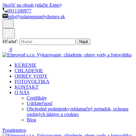
Skočiť na obsah (stlačte Enter)
0911100977
info@solarnepanelydomov.sk
Hľadať:
0
KÚRENIE
Vykurovanie, chladenie, ohrev vody a fotovoltika
solarnepanelydomov.sk
CHLADENIE
OHREV VODY
FOTOVOLTIKA
KONTAKT
O NÁS
Certifikáty
Udržateľnosť
Obchodné podmienky,reklamačný poriadok, ochrana
osobných údajov a cookies
Blog
Poradenstvo