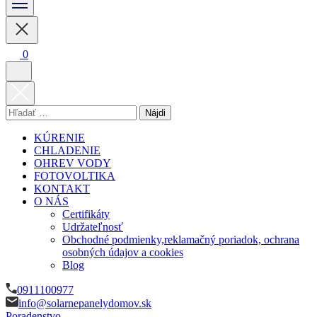
Vykurovanie, chladenie, ohrev vody a fotovoltika
solarnepanelydomov.sk
0
Hľadať:
KÚRENIE
CHLADENIE
OHREV VODY
FOTOVOLTIKA
KONTAKT
O NÁS
Certifikáty
Udržateľnosť
Obchodné podmienky,reklamačný poriadok, ochrana
osobných údajov a cookies
Blog
0911100977
info@solarnepanelydomov.sk
Poradenstvo