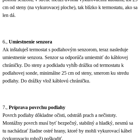
cm od steny (na vykurovacej ploche), tak blízko k termostatu, ako sa
len dá.
6.,
Umiestnenie senzora
Ak inštaluješ termostat s podlahovým senzorom, teraz nasleduje
umiestnenie senzora. Senzor sa odporúča umiestniť do káblovej
chráničky. Do steny a podkladu vyhĺb drážku od termostatu k
podlahovej sonde, minimálne 25 cm od steny, smerom ku stredu
podlahy. Do drážky vlož káblovú chráničku.
7.,
Príprava povrchu podlahy
Povrch podlahy dôkladne očisti, odstráň prach a nečistoty.
Montážny povrch musí byť bezpečný, stabilný a hladký, nesmú sa
tu nachádzať žiadne ostré hrany, ktoré by mohli vykurovací kábel
(vykurovaciu rohož) poškodiť.