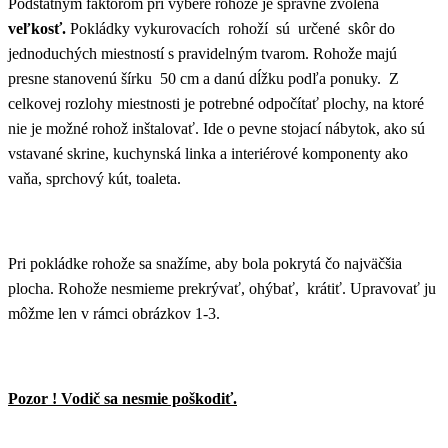
Podstatným faktorom pri výbere rohože je správne zvolená
veľkosť.
Pokládky vykurovacích rohoží sú určené skôr do
jednoduchých miestností s pravidelným tvarom. Rohože majú
presne stanovenú šírku 50 cm a danú dĺžku podľa ponuky. Z
celkovej rozlohy miestnosti je potrebné odpočítať plochy, na ktoré
nie je možné rohož inštalovať. Ide o pevne stojací nábytok, ako sú
vstavané skrine, kuchynská linka a interiérové komponenty ako
vaňa, sprchový kút, toaleta.
Pri pokládke rohože sa snažíme, aby bola pokrytá čo najväčšia
plocha. Rohože nesmieme prekrývať, ohýbať, krátiť. Upravovať ju
môžme len v rámci obrázkov 1-3.
Pozor ! Vodič sa nesmie poškodiť.