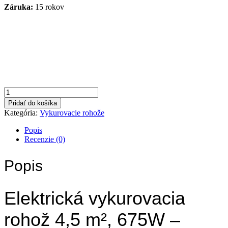
Záruka:
15 rokov
množstvo
Vykurovacia
Pridať do košíka
rohož
Kategória:
Vykurovacie rohože
4,5
m²
Popis
675W
Recenzie (0)
Popis
Elektrická vykurovacia
rohož 4,5 m², 675W –