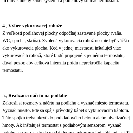
m dlhý studený kábel systému a podlahový snímač termostatu.
4.,
Výber vykurovacej rohože
Z veľkosti podlahovej plochy odpočítaj zastavané plochy (vaňa,
WC, sprcha, skriňa). Zvolená vykurovacia rohož nesmie byť väčšia
ako vykurovacia plocha. Ked v jednej miestnosti inštaluješ viac
vykurovacích rohoží, ktoré budú pripojené k jednému termostatu,
dávaj pozor, aby celková intenzita prúdu neprekročila kapacitu
termostatu.
5.,
Realizácia náčrtu na podlahe
Zakresli si rozmery z náčrtu na podlahu a vyznač miesto termostatu.
Vyznač miesto, kde sa spája prívodný kábel s vykurovacím káblom.
Túto spojku treba ukryť do podkladového betónu alebo nivelizačnej
hmoty. Ak inštaluješ termostat s podlahovým senzorom, vyznač
polohu senzora, v strede medzi dvoma vykurovacími káblami, asi 25