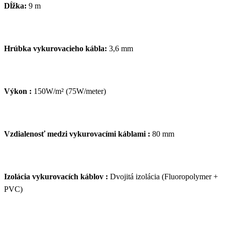
Dĺžka:
9 m
Hrúbka vykurovacieho kábla:
3,6 mm
Výkon :
150W/m² (75W/meter)
Vzdialenosť medzi vykurovacími káblami :
80 mm
Izolácia vykurovacích káblov :
Dvojitá izolácia (Fluoropolymer +
PVC)