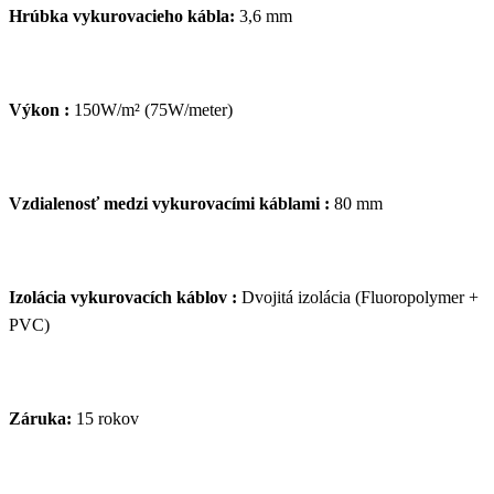
Hrúbka vykurovacieho kábla:
3,6 mm
Výkon :
150W/m² (75W/meter)
Vzdialenosť medzi vykurovacími káblami :
80 mm
Izolácia vykurovacích káblov :
Dvojitá izolácia (Fluoropolymer +
PVC)
Záruka:
15 rokov