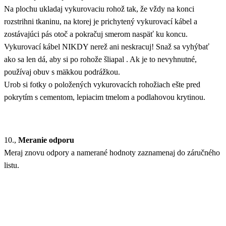
Na plochu ukladaj vykurovaciu rohož tak, že vždy na konci
rozstrihni tkaninu, na ktorej je prichytený vykurovací kábel a
zostávajúci pás otoč a pokračuj smerom naspäť ku koncu.
Vykurovací kábel NIKDY nerež ani neskracuj! Snaž sa vyhýbať
ako sa len dá, aby si po rohože šliapal . Ak je to nevyhnutné,
používaj obuv s mäkkou podrážkou.
Urob si fotky o položených vykurovacích rohožiach ešte pred
pokrytím s cementom, lepiacim tmelom a podlahovou krytinou.
10.,
Meranie odporu
Meraj znovu odpory a namerané hodnoty zaznamenaj do záručného
listu.