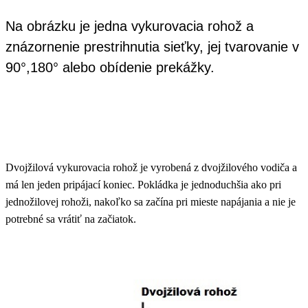
Na obrázku je jedna vykurovacia rohož a
znázornenie prestrihnutia sieťky, jej tvarovanie v
90°,180° alebo obídenie prekážky.
Dvojžilová vykurovacia rohož je vyrobená z dvojžilového vodiča a
má len jeden pripájací koniec. Pokládka je jednoduchšia ako pri
jednožilovej rohoži, nakoľko sa začína pri mieste napájania a nie je
potrebné sa vrátiť na začiatok.