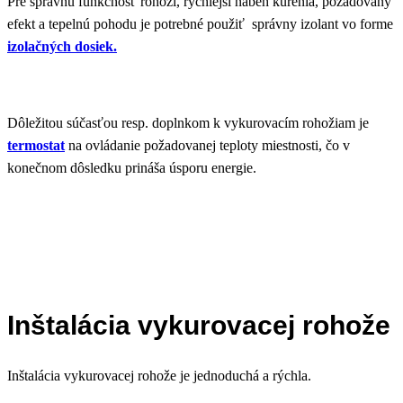
Pre správnu funkčnosť rohoží, rýchlejší nábeh kúrenia, požadovaný
efekt a tepelnú pohodu je potrebné použiť správny izolant vo forme
izolačných dosiek.
Dôležitou súčasťou resp. doplnkom k vykurovacím rohožiam je
termostat
na ovládanie požadovanej teploty miestnosti, čo v
konečnom dôsledku prináša úsporu energie.
Inštalácia vykurovacej rohože
Inštalácia vykurovacej rohože je jednoduchá a rýchla.