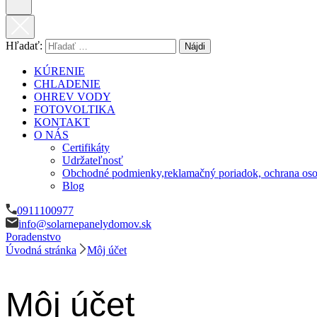
Hľadať:
KÚRENIE
CHLADENIE
OHREV VODY
FOTOVOLTIKA
KONTAKT
O NÁS
Certifikáty
Udržateľnosť
Obchodné podmienky,reklamačný poriadok, ochrana oso
Blog
0911100977
info@solarnepanelydomov.sk
Poradenstvo
Úvodná stránka
Môj účet
Môj účet