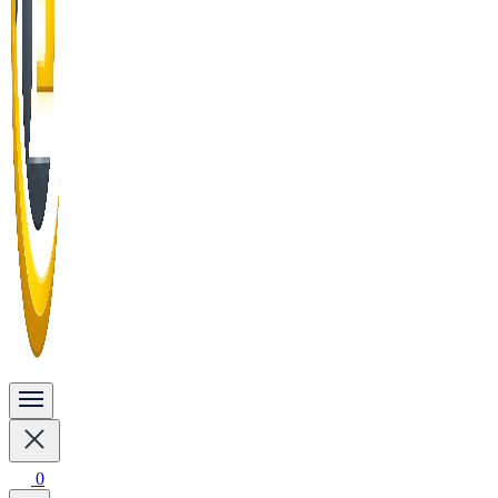
Vykurovanie, chladenie, ohrev vody a fotovoltika
solarnepanelydomov.sk
0