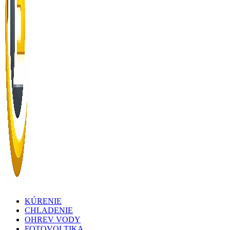
KÚRENIE
Vykurovanie, chladenie, ohrev vody a fotovoltika
solarnepanelydomov.sk
CHLADENIE
OHREV VODY
FOTOVOLTIKA