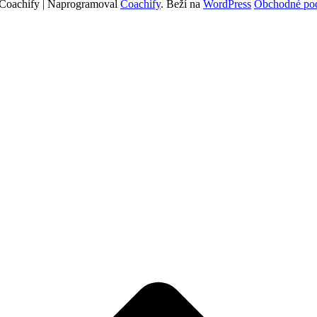
Coachify | Naprogramoval
Coachify
. Beží na
WordPress
Obchodné pod