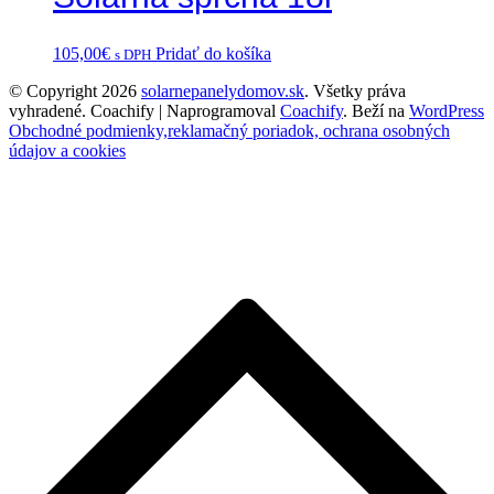
105,00
€
Pridať do košíka
s DPH
© Copyright 2026
solarnepanelydomov.sk
. Všetky práva
vyhradené.
Coachify | Naprogramoval
Coachify
. Beží na
WordPress
Obchodné podmienky,reklamačný poriadok, ochrana osobných
údajov a cookies