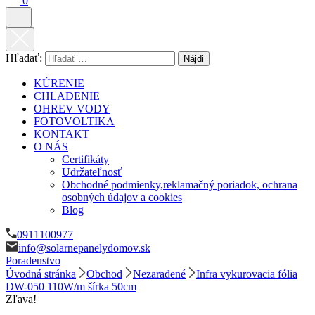
0
Hľadať:
KÚRENIE
CHLADENIE
OHREV VODY
FOTOVOLTIKA
KONTAKT
O NÁS
Certifikáty
Udržateľnosť
Obchodné podmienky,reklamačný poriadok, ochrana
osobných údajov a cookies
Blog
0911100977
info@solarnepanelydomov.sk
Poradenstvo
Úvodná stránka
Obchod
Nezaradené
Infra vykurovacia fólia
DW-050 110W/m šírka 50cm
Zľava!