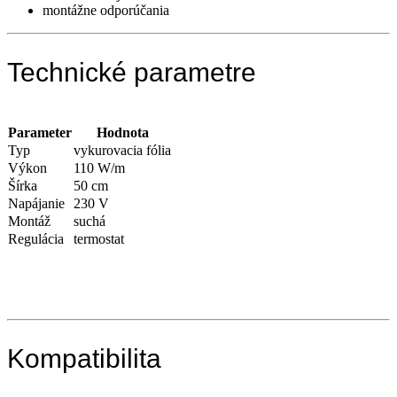
montážne odporúčania
Technické parametre
Parameter
Hodnota
Typ
vykurovacia fólia
Výkon
110 W/m
Šírka
50 cm
Napájanie
230 V
Montáž
suchá
Regulácia
termostat
Kompatibilita