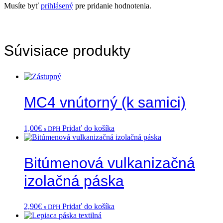
Musíte byť
prihlásený
pre pridanie hodnotenia.
Súvisiace produkty
MC4 vnútorný (k samici)
1,00
€
Pridať do košíka
s DPH
Bitúmenová vulkanizačná
izolačná páska
2,90
€
Pridať do košíka
s DPH