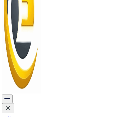
Vykurovanie, chladenie, ohrev vody a fotovoltika
solarnepanelydomov.sk