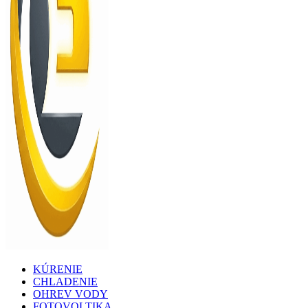
KÚRENIE
Vykurovanie, chladenie, ohrev vody a fotovoltika
solarnepanelydomov.sk
CHLADENIE
OHREV VODY
FOTOVOLTIKA