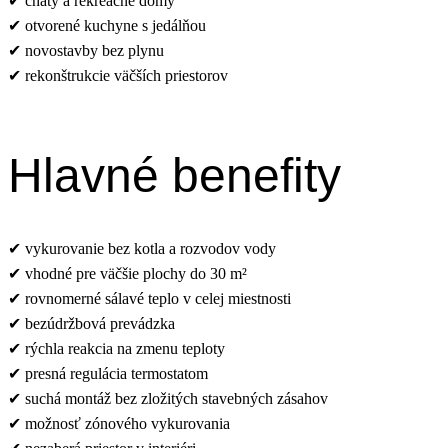
✔ chaty a rekreačné domy
✔ otvorené kuchyne s jedálňou
✔ novostavby bez plynu
✔ rekonštrukcie väčších priestorov
Hlavné benefity
✔ vykurovanie bez kotla a rozvodov vody
✔ vhodné pre väčšie plochy do 30 m²
✔ rovnomerné sálavé teplo v celej miestnosti
✔ bezúdržbová prevádzka
✔ rýchla reakcia na zmenu teploty
✔ presná regulácia termostatom
✔ suchá montáž bez zložitých stavebných zásahov
✔ možnosť zónového vykurovania