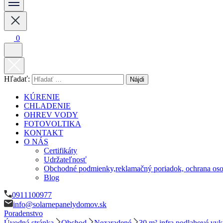
Vykurovanie, chladenie, ohrev vody a fotovoltika
solarnepanelydomov.sk
0
Hľadať:
KÚRENIE
CHLADENIE
OHREV VODY
FOTOVOLTIKA
KONTAKT
O NÁS
Certifikáty
Udržateľnosť
Obchodné podmienky,reklamačný poriadok, ochrana oso
Blog
0911100977
info@solarnepanelydomov.sk
Poradenstvo
Úvodná stránka
Obchod
Nezaradené
30 m² infra podlahové vyk