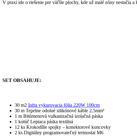
V praxi ide o riešenie pre väčšie plochy, kde už malé zóny nestačia a 
SET OBSAHUJE:
30 m2
Infra vykurovacia fólia 220W 100cm
30 m Tepelne odolné silikónové káble 2,5mm²
1 m Bitúmenová vulkanizačná izolačná páska
1 kotúč Lepiaca páska textilná
12 ks Krokodílie spojky – konektorové koncovky
2 ks Digitálny programovateľný termostat M6