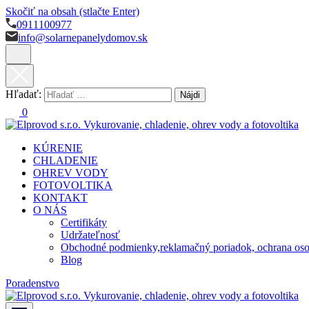
Skočiť na obsah (stlačte Enter)
0911100977
info@solarnepanelydomov.sk
Hľadať:
0
KÚRENIE
Vykurovanie, chladenie, ohrev vody a fotovoltika
solarnepanelydomov.sk
CHLADENIE
OHREV VODY
FOTOVOLTIKA
KONTAKT
O NÁS
Certifikáty
Udržateľnosť
Obchodné podmienky,reklamačný poriadok, ochrana oso
Blog
Poradenstvo