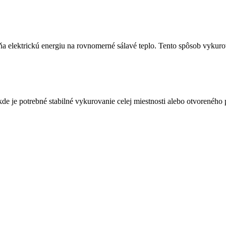
ňa elektrickú energiu na rovnomerné sálavé teplo. Tento spôsob vykur
kde je potrebné stabilné vykurovanie celej miestnosti alebo otvoreného p